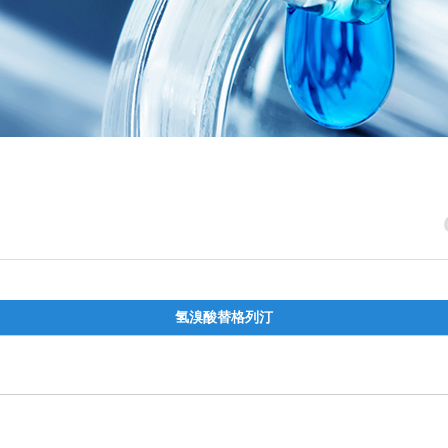
氢溴酸替格列汀