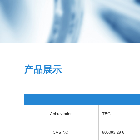
产品展示
Abbreviation
TEG
CAS NO.
906093-29-6